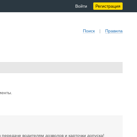
Войти
Регистрация
Поиск
|
Правила
менты.
 передаче водителям дозволов и карточки допуска!