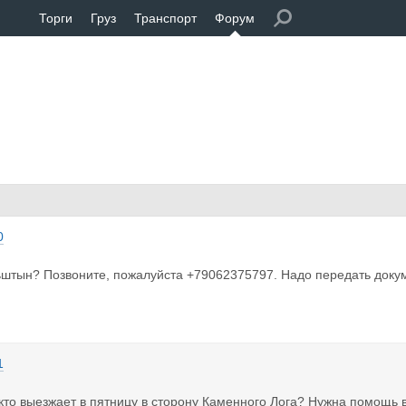
Торги
Груз
Транспорт
Форум
0
ьштын? Позвоните, пожалуйста +79062375797. Надо передать доку
1
кто выезжает в пятницу в сторону Каменного Лога? Нужна помощь в