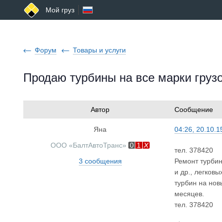
Мой груз
Форум
Товары и услуги
Продаю турбины на все марки груз
Автор
Сообщение
Яна
04:26, 20.10.1
ООО «БалтАвтоТранс»
0
1
тел. 378420
3 сообщения
Ремонт турби
и др., легков
турбин на нов
месяцев.
тел. 378420