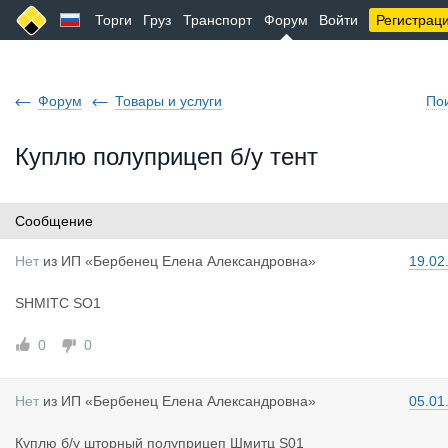
Торги
Груз
Транспорт
Форум
Войти
Регистрац
Форум
Товары и услуги
По
Куплю полуприцеп б/у тент
Сообщение
Нет
из
ИП «Бербенец Елена Александровна»
19.02
SHMITC SO1
0
0
Нет
из
ИП «Бербенец Елена Александровна»
05.01
Куплю б/у шторный полуприцеп Шмитц S01