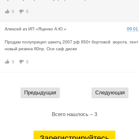
0
0
Алексей
из
ИП «Яценко А.Ю.»
09.01
Продам полуприцеп шмитц 2007 рф 850т бортовой .ворота..тент
новый.резина 80пр. Оси саф диски
0
0
Предыдущая
Следующая
Всего нашлось – 3
Зарегистрируйтесь