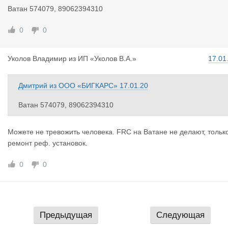
Ватан 574079, 89062394310
0
0
Уколов Вла
димир
из
ИП «Уколов В.А.»
17.01
Дмитрий
из
ООО «БИГКАРС»
17.01.20
Ватан 574079, 89062394310
Можете не тревожить человека. FRC на Ватане не делают, тольк
ремонт реф. установок.
0
0
Предыдущая
Следующая