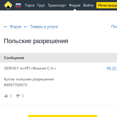
Торги
Груз
Транспорт
Форум
Войти
Регистрац
Форум
Товары и услуги
По
Польские разрешения
Сообщение
SERGEY
из
ИП «Вишняк С.А.»
06.12
Куплю польские разрешения
89097750973
0
0