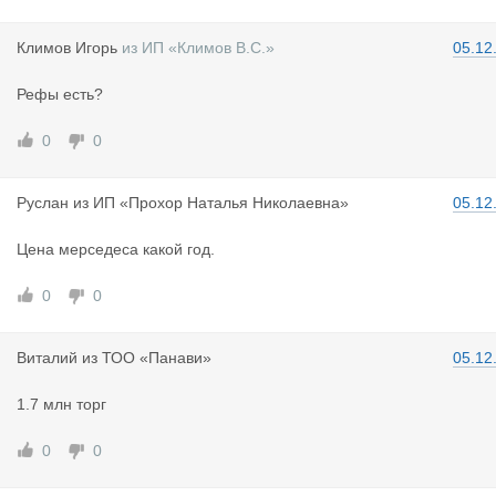
Климов Иго
рь
из
ИП «Климов В.С.»
05.12
Рефы есть?
0
0
Руслан
из
ИП «Прохор Наталья Николаевна»
05.12
Цена мерседеса какой год.
0
0
Виталий
из
ТОО «Панави»
05.12
1.7 млн торг
0
0