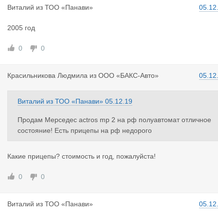
Виталий
из
ТОО «Панави»
05.12
2005 год
0
0
Красильник
ова Людмила
из
ООО «БАКС-Авто»
05.12
Виталий
из
ТОО «Панави»
05.12.19
Продам Мерседес actros mp 2 на рф полуавтомат отличное
состояние! Есть прицепы на рф недорого
Какие прицепы? стоимость и год, пожалуйста!
0
0
Виталий
из
ТОО «Панави»
05.12