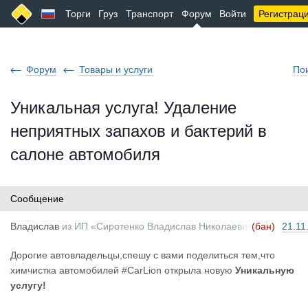
Торги
Груз
Транспорт
Форум
Войти
Регистрац
Форум
Товары и услуги
По
Уникальная услуга! Удаление
неприятных запахов и бактерий в
салоне автомобиля
Сообщение
Владислав
из
ИП «Сиротенко Владислав Николаеви
(бан)
21.11
ч»
Дорогие автовладельцы,спешу с вами поделиться тем,что
химчистка автомобилей #CarLion открыла новую
Уникальную
услугу!