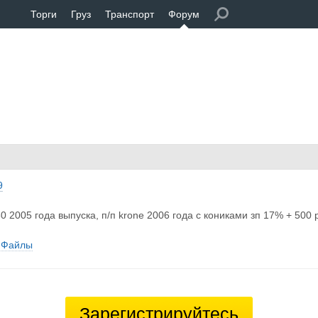
Торги
Груз
Транспорт
Форум
9
380 2005 года выпуска, п/п krone 2006 года с кониками зп 17% + 50
Файлы
Зарегистрируйтесь