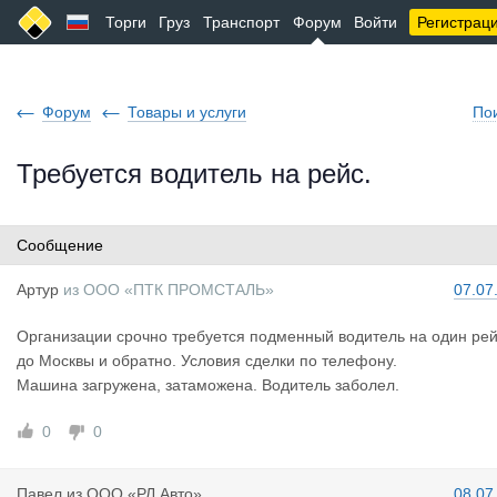
Торги
Груз
Транспорт
Форум
Войти
Регистрац
Форум
Товары и услуги
По
Требуется водитель на рейс.
Сообщение
Артур
из
ООО «ПТК ПРОМСТАЛЬ»
07.07
Организации срочно требуется подменный водитель на один ре
до Москвы и обратно. Условия сделки по телефону.
Машина загружена, затаможена. Водитель заболел.
0
0
Павел
из
ООО «РЛ Авто»
08.07