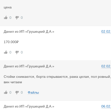
цена
0
0
Данил
из
ИП «Грушецкий Д.А.»
02.02
170.000₽
0
0
Данил
из
ИП «Грушецкий Д.А.»
02.02
Стойки снимаются, борта открываются, рама целая, пол ровный,
вин читаем
0
0
Файлы
Данил
из
ИП «Грушецкий Д.А.»
06.02