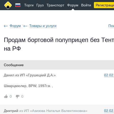
Торги
Груз
Транспорт
Форум
Войти
Регистрац
Форум
Товары и услуги
По
Продам бортовой полуприцеп без Тен
на РФ
Сообщение
Данил
из
ИП «Грушецкий Д.А.»
02.02
Шварцмюлер, BPW, 1997г.в. ,
0
0
Дмитрий
из
ИП «Азизова Наталья Валентиновна»
02.02