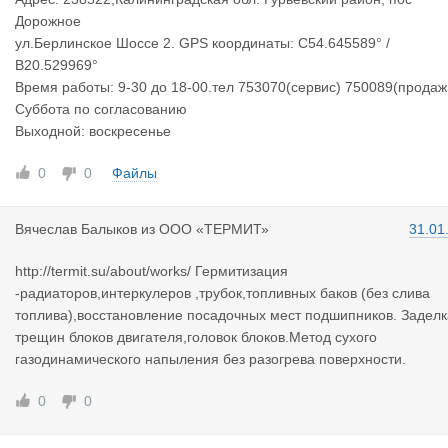
Дорожное
ул.Берлинское Шоссе 2. GPS координаты: С54.645589° /
B20.529969°
Время работы: 9-30 до 18-00.тел 753070(сервис) 750089(продаж
Суббота по согласованию
Выходной: воскресенье
0
0
Файлы
Вячеслав Б
алыков
из
ООО «ТЕРМИТ»
31.01
http://termit.su/about/works/ Гермитизация
-радиаторов,интеркулеров ,трубок,топливных баков (без слива
топлива),восстановление посадочных мест подшипников. Заделк
трещин блоков двигателя,головок блоков.Метод сухого
газодинамического напыления без разогрева поверхности.
0
0