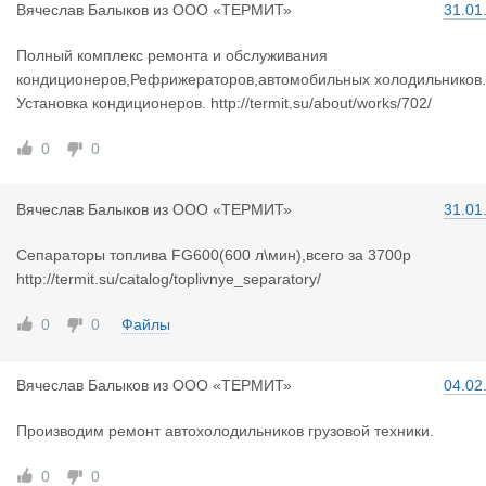
Вячеслав Б
алыков
из
ООО «ТЕРМИТ»
31.01
Полный комплекс ремонта и обслуживания
кондиционеров,Рефрижераторов,автомобильных холодильников.
Установка кондиционеров. http://termit.su/about/works/702/
0
0
Вячеслав Б
алыков
из
ООО «ТЕРМИТ»
31.01
Сепараторы топлива FG600(600 л\мин),всего за 3700р
http://termit.su/catalog/toplivnye_separatory/
0
0
Файлы
Вячеслав Б
алыков
из
ООО «ТЕРМИТ»
04.02
Производим ремонт автохолодильников грузовой техники.
0
0