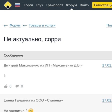
Торги
Груз
Транспорт
Форум
Войти
Регистрац
Форум
Товары и услуги
По
Не актуально, сорри
Сообщение
Дмитрий Ма
ксименко
из
ИП «Максименко Д.В.»
17.01
1
0
0
Елена Гала
тина
из
ООО «Сталена»
17.01
На чаепитие ?