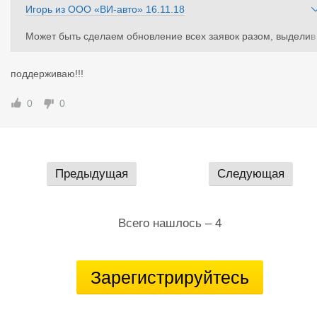
Игорь
из
ООО «ВИ-авто»
16.11.18
Может быть сделаем обновление всех заявок разом, выделив
их галочками..???
Ну и про шаблоны заявок не забывайте, надоедает их каждый
поддерживаю!!!
раз набивать
0
0
Предыдущая
Следующая
Всего нашлось – 4
Зарегистрируйтесь