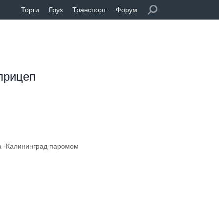
Торги
Груз
Транспорт
Форум
прицеп
на -Калининград паромом